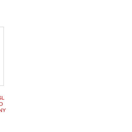
SL
O
NY