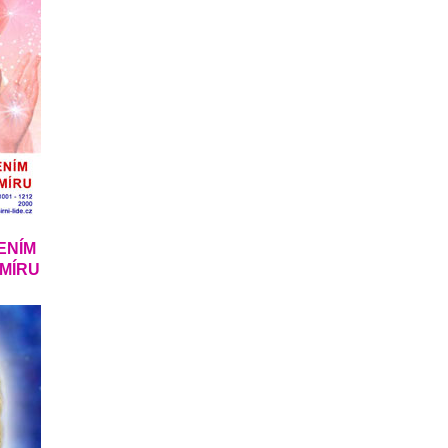
ENÍM
SMÍRU