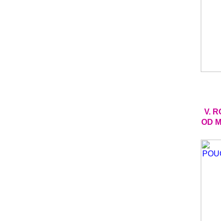
V. 
OD M