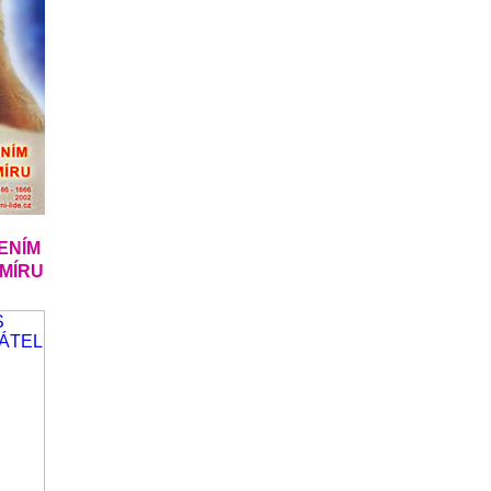
ENÍM
SMÍRU