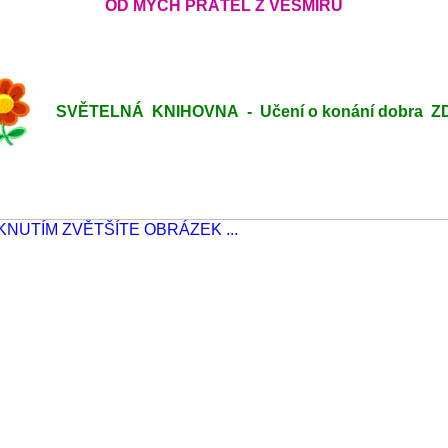
OD MÝCH PŘÁTEL Z VESMÍRU
SVĚTELNÁ KNIHOVNA - Učení o konání dobra ZDE