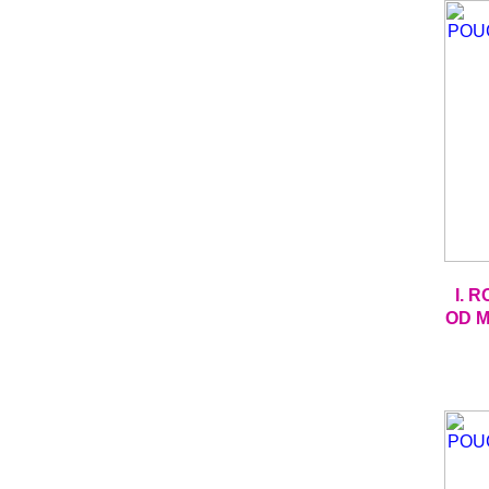
I. 
OD M