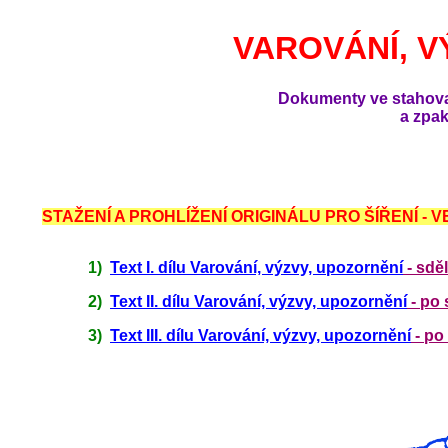
VAROVÁNÍ, V
Dokumenty ve stahova
a zpa
STAŽENÍ A PROHLÍŽENÍ ORIGINÁLU PRO ŠÍŘENÍ - V
1)
Text I. dílu Varování, výzvy, upozornění
- sdě
2)
Text II. dílu Varování, výzvy, upozornění
- po 
3)
Text III. dílu Varování, výzvy, upozornění
- po