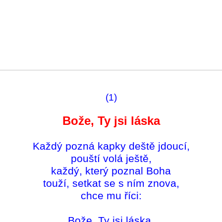
(1)
Bože, Ty jsi láska
Každý pozná kapky deště jdoucí,
pouští volá ještě,
každý, který poznal Boha
touží, setkat se s ním znova,
chce mu říci:
Bože, Ty jsi láska,