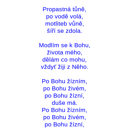
Propastná tůně,
po vodě volá,
motliteb vůně,
šíří se zdola.
Modlím se k Bohu,
života mého,
dělám co mohu,
vždyť žiji z Něho.
Po Bohu žízním,
po Bohu živém,
po Bohu žízní,
duše má.
Po Bohu žízním,
po Bohu živém,
po Bohu žízní,