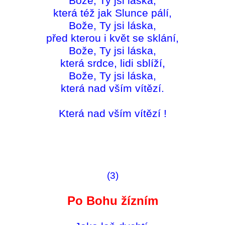
Bože, Ty jsi láska,
která též jak Slunce pálí,
Bože, Ty jsi láska,
před kterou i květ se sklání,
Bože, Ty jsi láska,
která srdce, lidi sblíží,
Bože, Ty jsi láska,
která nad vším vítězí.
Která nad vším vítězí !
(3)
Po Bohu žízním