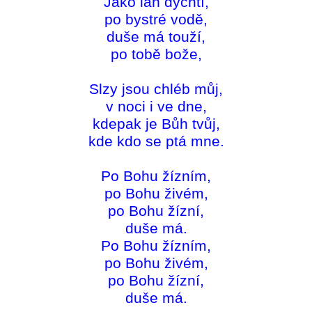
Jako laň dychtí,
po bystré vodě,
duše má touží,
po tobě bože,
Slzy jsou chléb můj,
v noci i ve dne,
kdepak je Bůh tvůj,
kde kdo se ptá mne.
Po Bohu žízním,
po Bohu živém,
po Bohu žízní,
duše má.
Po Bohu žízním,
po Bohu živém,
po Bohu žízní,
duše má.