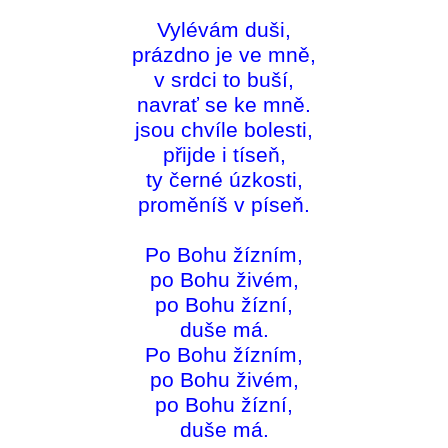
Vylévám duši,
prázdno je ve mně,
v srdci to buší,
navrať se ke mně.
jsou chvíle bolesti,
přijde i tíseň,
ty černé úzkosti,
proměníš v píseň.
Po Bohu žízním,
po Bohu živém,
po Bohu žízní,
duše má.
Po Bohu žízním,
po Bohu živém,
po Bohu žízní,
duše má.