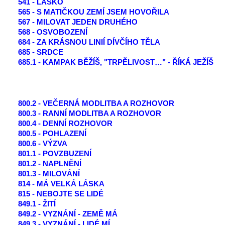
541 - LÁSKO
565 - S MATIČKOU ZEMÍ JSEM HOVOŘILA
567 - MILOVAT JEDEN DRUHÉHO
568 - OSVOBOZENÍ
684 - ZA KRÁSNOU LINIÍ DÍVČÍHO TĚLA
685 - SRDCE
685.1 - KAMPAK BĚŽÍŠ, "TRPĚLIVOST…" - ŘÍKÁ JEŽÍŠ
800.2 - VEČERNÁ MODLITBA A ROZHOVOR
800.3 - RANNÍ MODLITBA A ROZHOVOR
800.4 - DENNÍ ROZHOVOR
800.5 - POHLAZENÍ
800.6 - VÝZVA
801.1 - POVZBUZENÍ
801.2 - NAPLNĚNÍ
801.3 - MILOVÁNÍ
814 - MÁ VELKÁ LÁSKA
815 - NEBOJTE SE LIDÉ
849.1 - ŽITÍ
849.2 - VYZNÁNÍ - ZEMĚ MÁ
849.3 - VYZNÁNÍ - LIDÉ MÍ