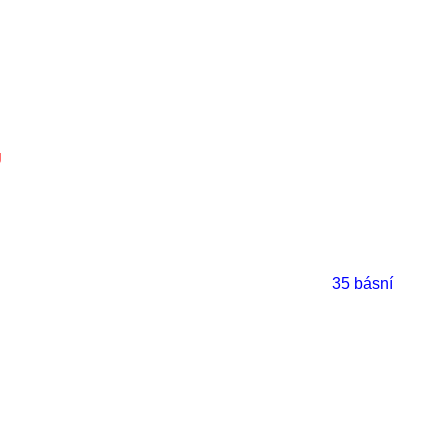
U
35 básní