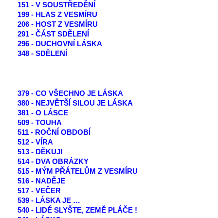
151 - V SOUSTŘEDĚNÍ
199 - HLAS Z VESMÍRU
206 - HOST Z VESMÍRU
291 - ČÁST SDĚLENÍ
296 - DUCHOVNÍ LÁSKA
348 - SDĚLENÍ
379 - CO VŠECHNO JE LÁSKA
380 - NEJVĚTŠÍ SILOU JE LÁSKA
381 - O LÁSCE
509 - TOUHA
511 - ROČNÍ OBDOBÍ
512 - VÍRA
513 - DĚKUJI
514 - DVA OBRÁZKY
515 - MÝM PŘÁTELŮM Z VESMÍRU
516 - NADĚJE
517 - VEČER
539 - LÁSKA JE …
540 - LIDÉ SLYŠTE, ZEMĚ PLÁČE !