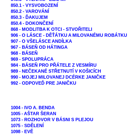
850.1 - VYSVOBOZENÍ
850.2 - VAROVÁNÍ
850.3 - ĎAKUJEM
850.4 - DOKONČENÍ
868 - MODLITBA K OTCI - STVOŘITELI
906 - O LÁSCE - DĚŤÁTKU A MILOVANÉMU ROBÁTKU
907 - O VŠELÁSCE ANDÍLKA
967 - BÁSEŇ OD HÁTINGA
968 - BÁSEŇ
969 - SPOLUPRÁCA
984 - BÁSEŇ PRO PŘÁTELE Z VESMÍRU
989 - NEČEKANÉ STŘETNUTÍ V KOŠICÍCH
990 - MOJEJ MILOVANEJ DCÉRKE JANIČKE
992 - ODPOVEĎ PRE JANIČKU
1004 - IVO A. BENDA
1005 - AŠTAR ŠERAN
1073 - ROZHOVOR V BÁSNI S PLEJOU
1075 - SDĚLENÍ
1098 - EVĚ