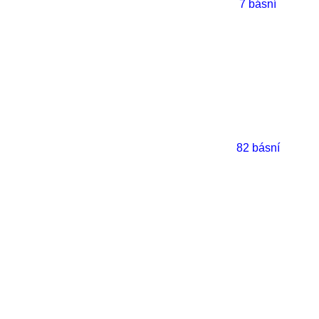
7 básní
82 básní