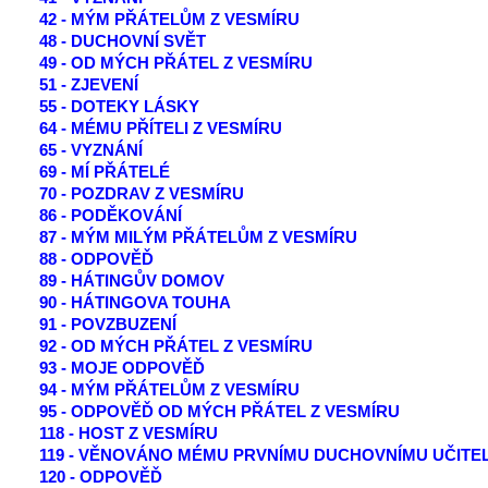
42 - MÝM PŘÁTELŮM Z VESMÍRU
48 - DUCHOVNÍ SVĚT
49 - OD MÝCH PŘÁTEL Z VESMÍRU
51 - ZJEVENÍ
55 - DOTEKY LÁSKY
64 - MÉMU PŘÍTELI Z VESMÍRU
65 - VYZNÁNÍ
69 - MÍ PŘÁTELÉ
70 - POZDRAV Z VESMÍRU
86 - PODĚKOVÁNÍ
87 - MÝM MILÝM PŘÁTELŮM Z VESMÍRU
88 - ODPOVĚĎ
89 - HÁTINGŮV DOMOV
90 - HÁTINGOVA TOUHA
91 - POVZBUZENÍ
92 - OD MÝCH PŘÁTEL Z VESMÍRU
93 - MOJE ODPOVĚĎ
94 - MÝM PŘÁTELŮM Z VESMÍRU
95 - ODPOVĚĎ OD MÝCH PŘÁTEL Z VESMÍRU
118 - HOST Z VESMÍRU
119 - VĚNOVÁNO MÉMU PRVNÍMU DUCHOVNÍMU UČITEL
120 - ODPOVĚĎ