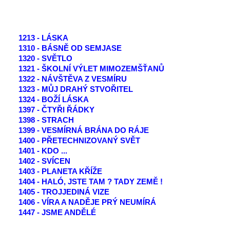
1213 - LÁSKA
1310 - BÁSNĚ OD SEMJASE
1320 - SVĚTLO
1321 - ŠKOLNÍ VÝLET MIMOZEMŠŤANŮ
1322 - NÁVŠTĚVA Z VESMÍRU
1323 - MŮJ DRAHÝ STVOŘITEL
1324 - BOŽÍ LÁSKA
1397 - ČTYŘI ŘÁDKY
1398 - STRACH
1399 - VESMÍRNÁ BRÁNA DO RÁJE
1400 - PŘETECHNIZOVANÝ SVĚT
1401 - KDO ...
1402 - SVÍCEN
1403 - PLANETA KŘÍŽE
1404 - HALÓ, JSTE TAM ? TADY ZEMĚ !
1405 - TROJJEDINÁ VIZE
1406 - VÍRA A NADĚJE PRÝ NEUMÍRÁ
1447 - JSME ANDĚLÉ