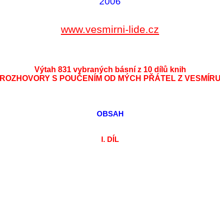
2006
www.vesmirni-lide.cz
Výtah 831 vybraných básní z 10 dílů knih
ROZHOVORY S POUČENÍM OD MÝCH PŘÁTEL Z VESMÍR
OBSAH
I. DÍL