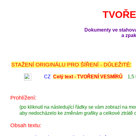
TVOŘE
Dokumenty ve stahova
a zpa
STAŽENÍ ORIGINÁLU PRO ŠÍŘENÍ - DŮLEŽITÉ:
CZ
Celý text - TVOŘENÍ VESMÍRŮ
1,5
Prohlížení:
(po kliknutí na následující řádky se vám zobrazí na mo
aby nedocházelo ke změnám grafiky a celkové ztrátě d
Obsah textu: