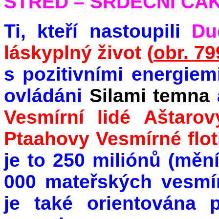
STŘED – SRDEČNÍ ČA
Ti, kteří nastoupili
Du
láskyplný život (
obr. 79
s pozitivními energie
ovládáni
Silami temna
Vesmírní lidé Aštarov
Ptaahovy Vesmírné floti
je to 250 miliónů (měn
000 mateřských vesmí
je také orientována 