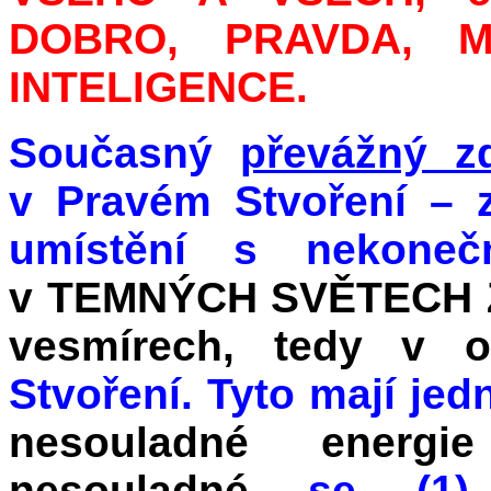
DOBRO, PRAVDA, 
INTELIGENCE.
Současný
převážný zd
v Pravém Stvoření – 
umístění s nekoneč
v TEMNÝCH SVĚTECH Z
vesmírech, tedy v 
Stvoření. Tyto mají jed
nesouladné energie
nesouladné
se (1