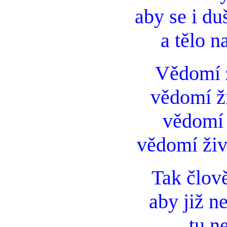
aby se i du
a tělo 
Vědomí ž
vědomí ž
vědomí 
vědomí živ
Tak člov
aby již n
tu n