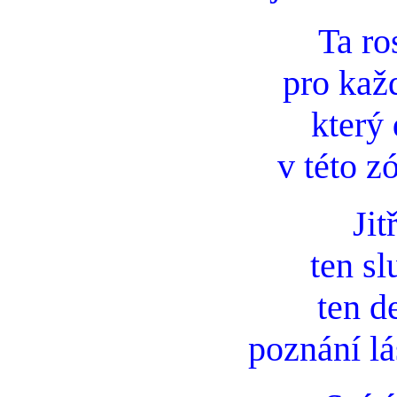
Ta ro
pro kaž
který
v této z
Jit
ten s
ten d
poznání lá