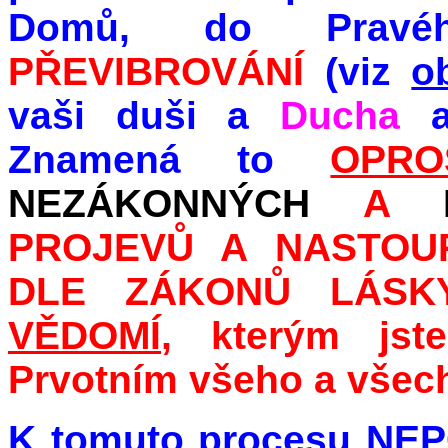
Domů, do Pravéh
PŘEVIBROVÁNÍ
(viz
o
vaši duši a
Ducha
a 
Znamená to
OPRO
NEZÁKONNÝCH
A
PROJEVŮ A NASTOUP
DLE ZÁKONŮ LÁSK
VĚDOMÍ
, kterým jste
Prvotním všeho a všec
K tomuto procesu NEP