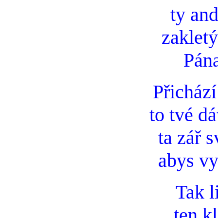
ty an
zakletý
Pána
Přicház
to tvé d
ta zář s
abys vy
Tak l
ten k