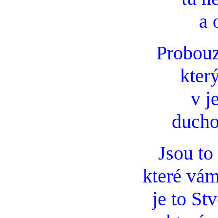
a 
Probouz
kter
v j
ducho
Jsou to 
které vám
je to Stv