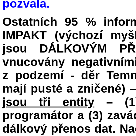
pozvala.
Ostatních 95 % informa
IMPAKT (výchozí myšl
jsou DÁLKOVÝM PŘ
vnucovány negativními
z podzemí - děr Temn
mají pusté a zničené) 
jsou tři entity
– (1) 
programátor a (3) zavád
dálkový přenos dat. Nad