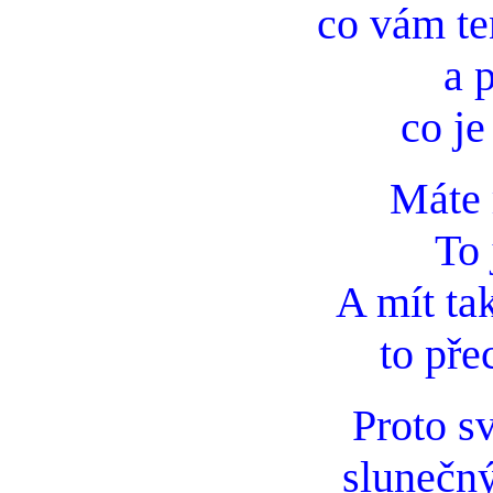
co vám te
a 
co je
Máte 
To 
A mít tak
to přec
Proto s
slunečný