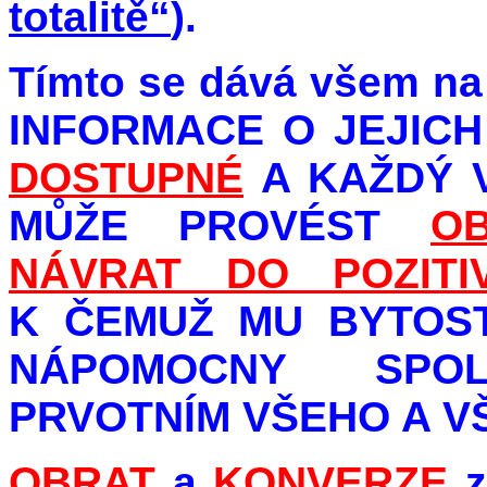
totalitě“
).
Tímto se dává všem na
INFORMACE O JEJIC
DOSTUPNÉ
A KAŽDÝ 
MŮŽE PROVÉST
O
NÁVRAT DO POZITI
K ČEMUŽ MU BYTOST
NÁPOMOCNY SPO
PRVOTNÍM VŠEHO A V
OBRAT
a
KONVERZE