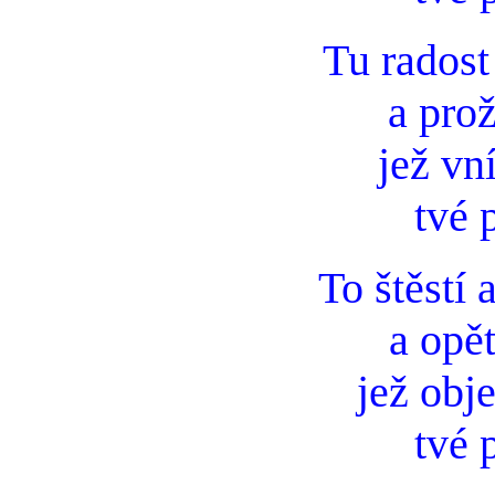
Tu radost
a prož
jež vn
tvé 
To štěstí 
a opět
jež obj
tvé 