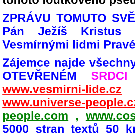
ZPRÁVU TOMUTO SVĚTU 
Pán Ježíš Kristus
Vesmírnými lidmi Pravé
Zájemce najde všechny
OTEVŘENÉM
SRDCI
www.vesmirni-lide.cz
www.universe-people.c
people.com
,
www.cos
5000 stran textů 50 