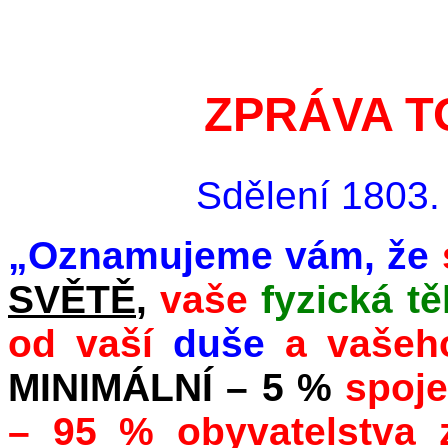
ZPRÁVA T
Sdělení 1803. 
„Oznamujeme vám, že
SVĚTĚ
,
vaše
fyzická tě
od vaší
duše
a vaše
MINIMÁLNÍ
– 5 %
spoje
– 95 % obyvatelstva z