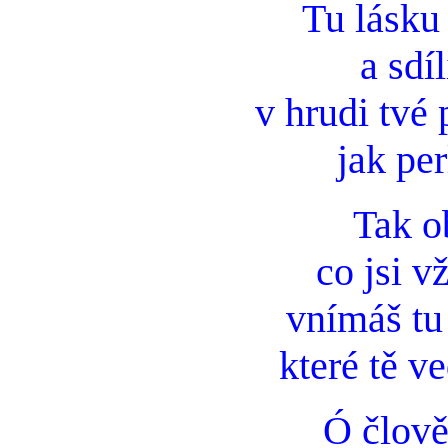
Tu lásku
a sdíl
v hrudi tvé
jak per
Tak o
co jsi v
vnímáš tu
které tě ve
Ó člov