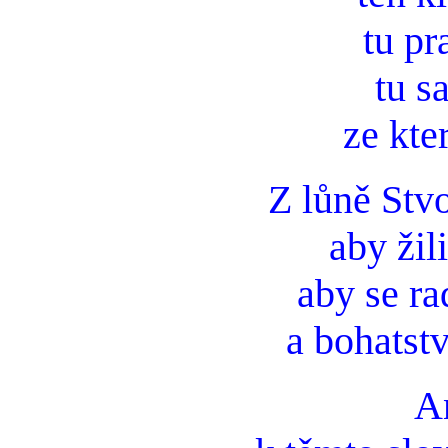
tu pr
tu s
ze kter
Z lůně Stvo
aby žil
aby se ra
a bohatstv
An