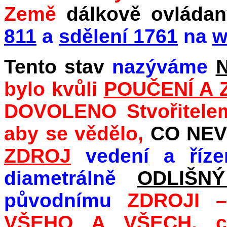
Země
dálkově ovláda
811
a
sdělení 1761
na
w
Tento stav
nazýváme
bylo kvůli
POUČENÍ A 
DOVOLENO Stvořitelem
aby se vědělo,
CO NEV
ZDROJ
vedení a říze
diametrálně
ODLIŠN
původnímu
ZDROJI 
VŠEHO A VŠECH, c