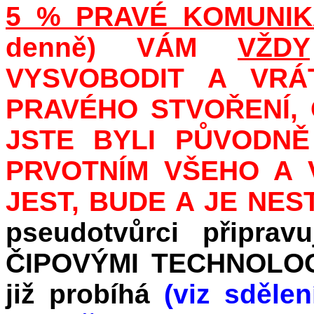
5 % PRAVÉ KOMUNI
denně) VÁM
VŽDY
VYSVOBODIT A VRÁ
PRAVÉHO STVOŘENÍ,
JSTE BYLI PŮVODNĚ
PRVOTNÍM VŠEHO A 
JEST, BUDE A JE NES
pseudotvůrci připrav
ČIPOVÝMI TECHNOLOGIE
již probíhá
(viz sděle