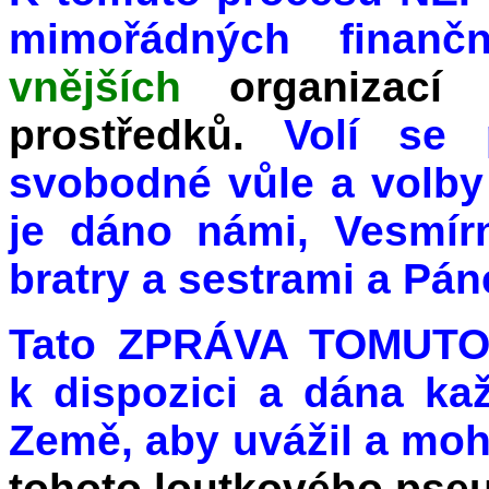
mimořádných finančn
vnějších
organizací
prostředků.
Volí se 
svobodné vůle a volby
je dáno námi, Vesmírn
bratry a sestrami a Pá
Tato ZPRÁVA TOMUTO 
k dispozici a dána ka
Země, aby uvážil a mohl
tohoto loutkového pse