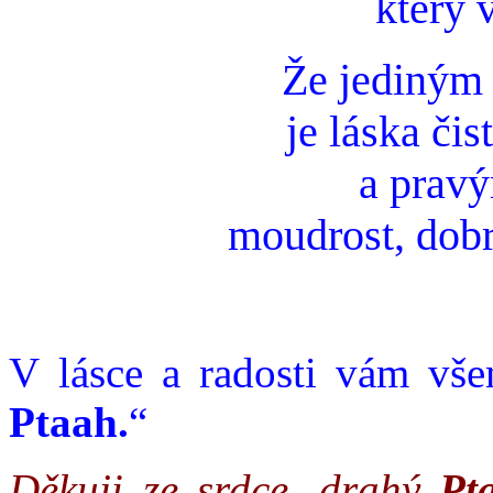
který v
Že jediným 
je láska čis
a pravý
moudrost, dobr
V lásce a radosti vám všem
Ptaah.
“
Děkuji ze srdce, drahý
Pt