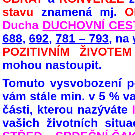
stavu
znamená mj.
O
Ducha
DUCHOVNÍ CES
688
,
692
,
781 – 793
, na
POZITIVNÍM ŽIVOTE
mohou nastoupit.
Tomuto vysvobození po
vám stále min. v 5 % v
části, kterou nazýváte
vašich životních situ