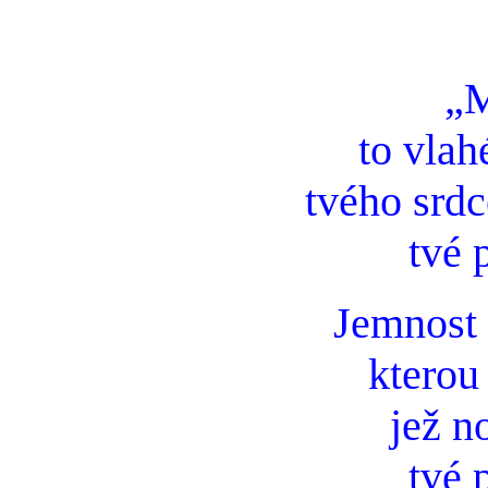
„M
to vlah
tvého srdc
tvé 
Jemnost 
kterou 
jež n
tvé 