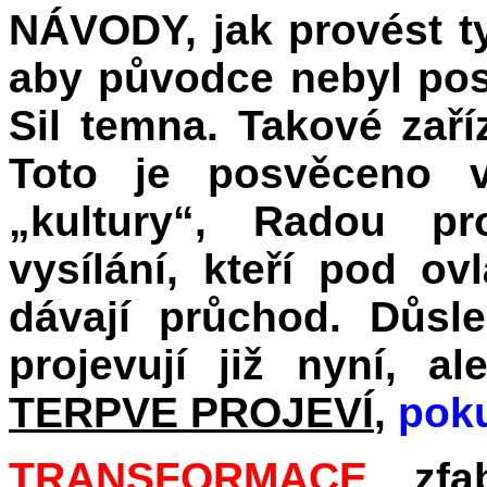
NÁVODY, jak provést ty
aby původce nebyl post
Sil temna. Takové za
Toto je posvěceno vl
„kultury“, Radou pr
vysílání, kteří pod 
dávají průchod. Důsl
projevují již nyní, a
TERPVE PROJEVÍ
,
poku
TRANSFORMACE
zfa