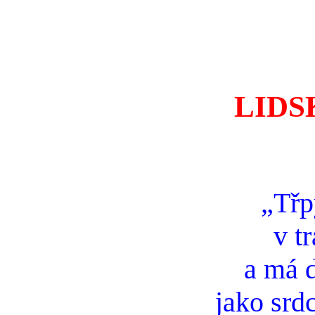
LIDS
„Třp
v t
a má 
jako srd