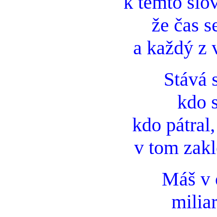
k těmto slo
že čas s
a každý z v
Stává 
kdo s
kdo pátral,
v tom zakl
Máš v 
miliar