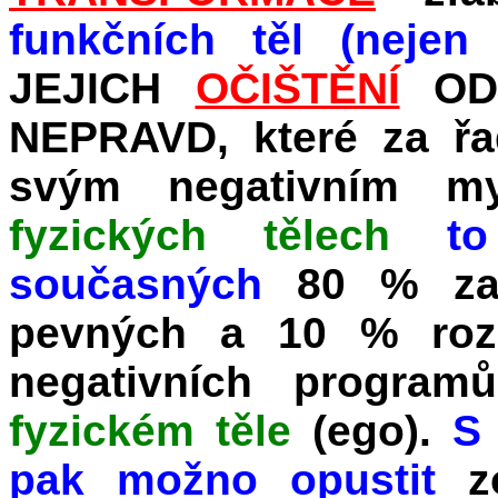
funkčních těl (neje
JEJICH
OČIŠTĚNÍ
OD
NEPRAVD, které za řad
svým negativním my
fyzických tělech
to
současných
80 % za
pevných a 10 % rozp
negativních programů
fyzickém těle
(ego).
S
pak možno opustit
z