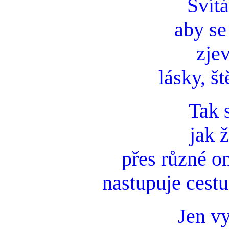
Svítá
aby se
zjev
lásky, št
Tak s
jak ž
přes různé o
nastupuje cest
Jen vy