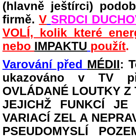
(hlavně ještírci) pod
firmě.
V
SRDCI DUCHO
VOLÍ, kolik které ene
nebo
IMPAKTU
použít
.
Varování před
MÉDII
: 
ukazováno v TV př
OVLÁDANÉ LOUTKY Z 
JEJICHŽ FUNKCÍ JE
VARIACÍ ZEL A NEPRA
PSEUDOMYSLÍ POZEM