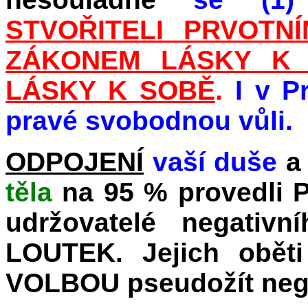
STVOŘITELI PRVOTN
ZÁKONEM LÁSKY K 
LÁSKY K SOBĚ
.
I v P
pravé svobodnou vůli.
ODPOJENÍ
vaší duše
a
těla
na 95 %
provedli 
udržovatelé negativ
LOUTEK. Jejich oběti
VOLBOU pseudožít nega