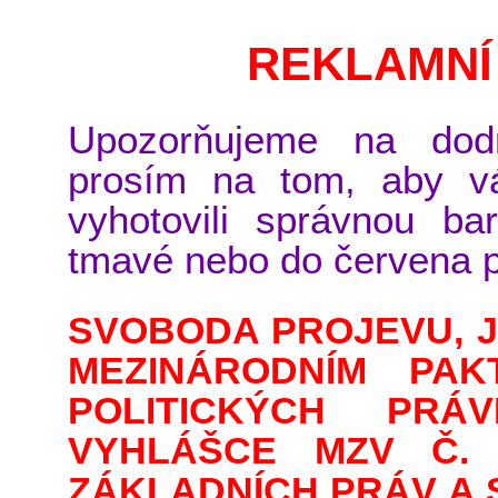
REKLAMNÍ
Upozorňujeme na dodrž
prosím na tom, aby v
vyhotovili správnou ba
tmavé nebo do červena 
SVOBODA PROJEVU, J
MEZINÁRODNÍM PA
POLITICKÝCH PRÁ
VYHLÁŠCE MZV Č. 1
ZÁKLADNÍCH PRÁV A