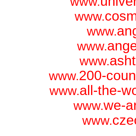
unive
www.
cosm
www.
ang
www.
ange
www.
asht
www.
200-coun
www.
all-the-w
www.
we-ar
www.
cze
www.