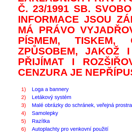
Č. 23/1991 SB. SVO
INFORMACE JSOU ZÁ
MÁ PRÁVO VYJADŘOV
PÍSMEM, TISKEM,
ZPŮSOBEM, JAKOŽ I
PŘIJÍMAT I ROZŠIŘO
CENZURA JE NEPŘÍPU
1)
Loga a bannery
2)
Letákový systém
3)
Malé obrázky do schránek, veřejná prostra
4)
Samolepky
5)
Razítka
6)
Autoplachty pro venkovní použití