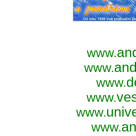
an
www.
and
www.
d
www.
ves
www.
univ
www.
an
www.