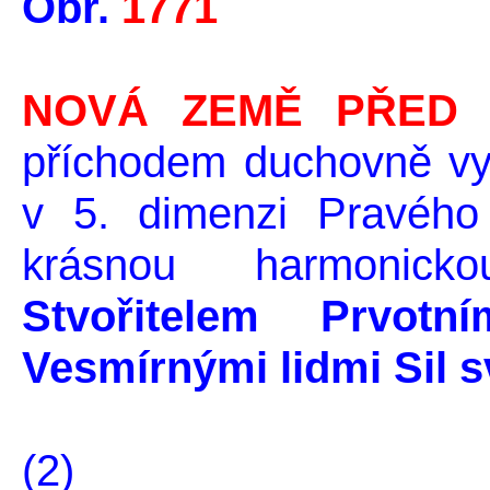
Obr.
1771
NOVÁ ZEMĚ PŘED 
příchodem duchovně vys
v 5. dimenzi Pravého
krásnou harmonicko
Stvořitelem Prv
Vesmírnými lidmi Sil s
(2)